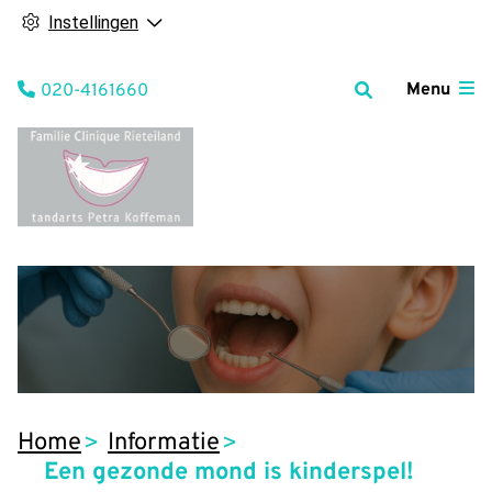
Instellingen
Tel:
Menu
020-4161660
Home
Informatie
Een gezonde mond is kinderspel!