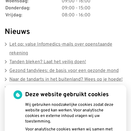
Woensdag:
09:00 - 16:00
Donderdag:
09:00 - 15:00
Vrijdag:
08:00 - 16:00
Nieuws
Let op: valse Infomedics-mails over openstaande
rekening
Tanden bleken? Laat het veilig doen!
Gezond tandvlees: de basis voor een gezonde mond
Naar de tandarts in het buitenland? Wees op je hoede!
(Mond)zorgkosten gemaakt in 2025? Check of die
Deze website gebruikt cookies
aftrekbaar zijn
Wij gebruiken noodzakelijke cookies zodat deze
website goed kan werken. Voor analytische
Hoe gezond is je mond?
cookies en externe inhoud vragen wij uw
toestemming.
Voor analytische cookies werken wij samen met