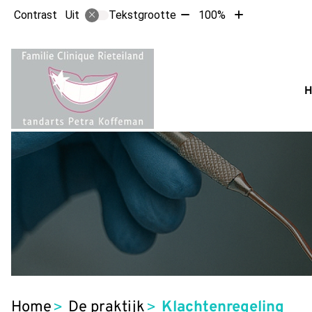
Tekst
Tekst
Contrast
Tekstgrootte
100%
Uit
verkleinen
vergroten
met
met
10%
10%
Hoofdm
Home
De praktijk
Klachtenregeling