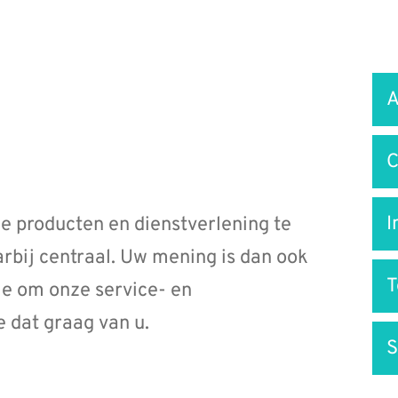
Snel
A
na
C
I
ze producten en dienstverlening te
aarbij centraal. Uw mening is dan ook
ie om onze service- en
 dat graag van u.
S