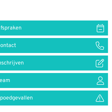
fspraken
ar
ontact
nschrijven
Team
poedgevallen