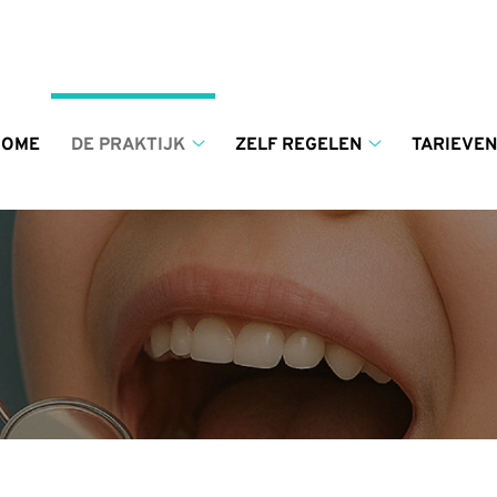
enu
HOME
DE PRAKTIJK
ZELF REGELEN
TARIEVEN
De
Zelf
praktijk
regelen
submenu
submenu