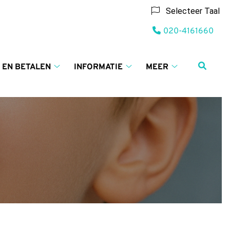
Selecteer Taal
Tel:
020-4161660
 EN BETALEN
INFORMATIE
MEER
Tarieven
Informatie
Meer
en
submenu
submenu
betalen
submenu