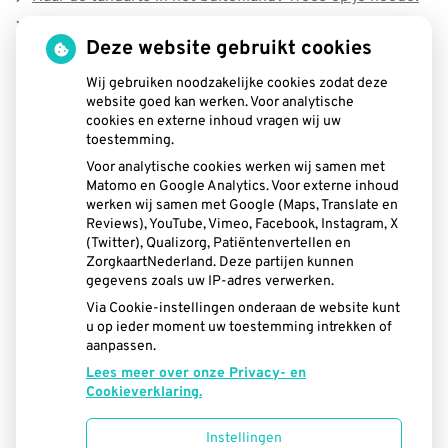
(Mond)zorgkosten gemaakt in 2025? Check of die
Deze website gebruikt cookies
aftrekbaar zijn
Wij gebruiken noodzakelijke cookies zodat deze
website goed kan werken. Voor analytische
Hoe gezond is je mond?
cookies en externe inhoud vragen wij uw
toestemming.
Voor analytische cookies werken wij samen met
Matomo en Google Analytics. Voor externe inhoud
werken wij samen met Google (Maps, Translate en
Reviews), YouTube, Vimeo, Facebook, Instagram, X
(Twitter), Qualizorg, Patiëntenvertellen en
ZorgkaartNederland. Deze partijen kunnen
gegevens zoals uw IP-adres verwerken.
Via Cookie-instellingen onderaan de website kunt
u op ieder moment uw toestemming intrekken of
aanpassen.
Lees meer over onze Privacy- en
Cookieverklaring.
Instellingen