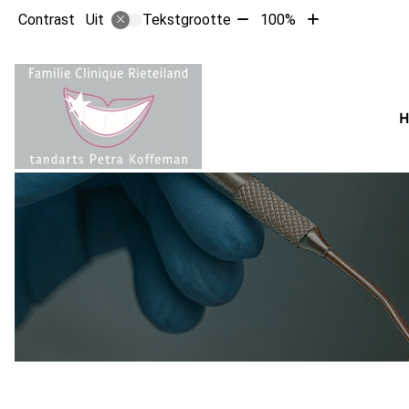
Tekst
Tekst
Contrast
Tekstgrootte
100%
Uit
verkleinen
vergroten
met
met
10%
10%
Hoofdm