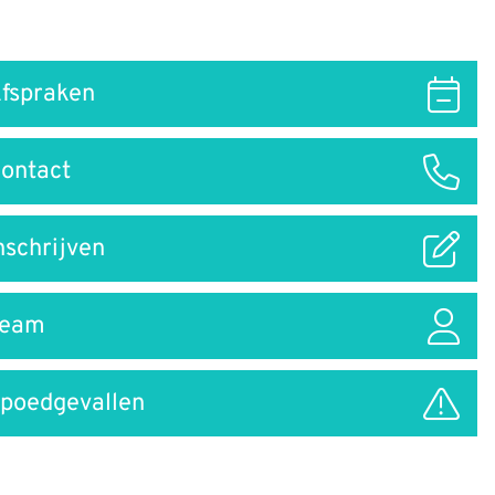
fspraken
ar
ontact
nschrijven
Team
poedgevallen