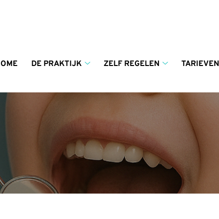
enu
HOME
DE PRAKTIJK
ZELF REGELEN
TARIEVEN
De
Zelf
praktijk
regelen
submenu
submenu