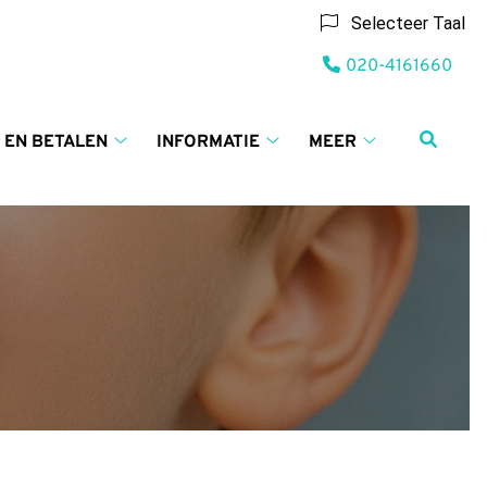
Selecteer Taal
Tel:
020-4161660
 EN BETALEN
INFORMATIE
MEER
Tarieven
Informatie
Meer
en
submenu
submenu
betalen
submenu