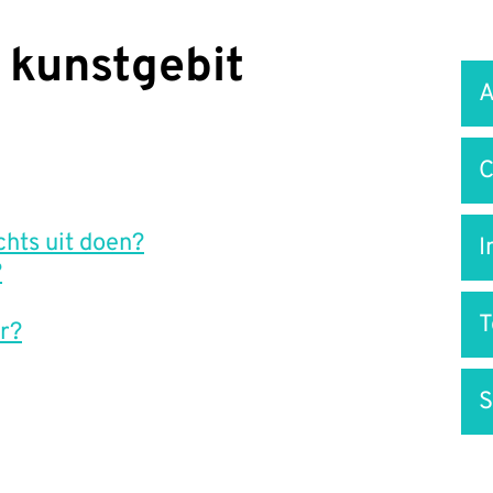
t kunstgebit
Snel
A
na
C
chts uit doen?
I
?
ar?
S